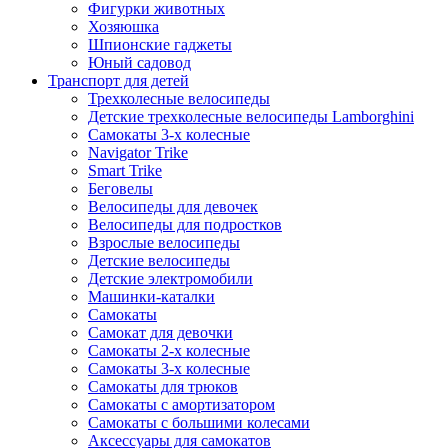
Фигурки животных
Хозяюшка
Шпионские гаджеты
Юный садовод
Транспорт для детей
Трехколесные велосипеды
Детские трехколесные велосипеды Lamborghini
Самокаты 3-х колесные
Navigator Trike
Smart Trike
Беговелы
Велосипеды для девочек
Велосипеды для подростков
Взрослые велосипеды
Детские велосипеды
Детские электромобили
Машинки-каталки
Самокаты
Самокат для девочки
Самокаты 2-х колесные
Самокаты 3-х колесные
Самокаты для трюков
Самокаты с амортизатором
Самокаты с большими колесами
Аксессуары для самокатов