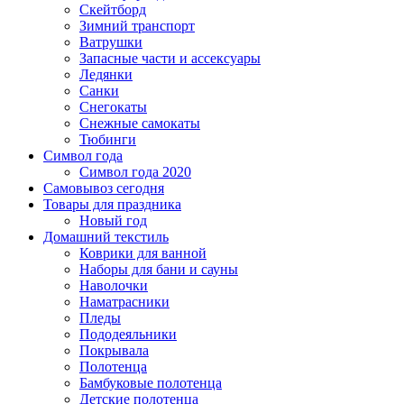
Скейтборд
Зимний транспорт
Ватрушки
Запасные части и ассексуары
Ледянки
Санки
Снегокаты
Снежные самокаты
Тюбинги
Символ года
Символ года 2020
Самовывоз сегодня
Товары для праздника
Новый год
Домашний текстиль
Коврики для ванной
Наборы для бани и сауны
Наволочки
Наматрасники
Пледы
Пододеяльники
Покрывала
Полотенца
Бамбуковые полотенца
Детские полотенца