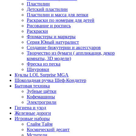
Пластилин
Детский пластилин
Пластилин и масса для лепки
Раскраски по номерам для детей
Рисование и роспись
Раскраски
Фломастеры и маркеры
Серия Юный натуралист
Создание бижутерии и аксессуаров
Творчество из бумаги ( аппликация, декор
комнаты, 3D модели)
Фреска из песка
Шнуровки
Куклы LOL Surprise MGA
Шоколадная ручка Шеф-Кондитер
Бытовая техника
Зубные щётки
Кофемашины
Электрогрили
Гигиена и уход
Железные дороги
Игровые наборы
Слайм Тайм
Космический десант
Мстители