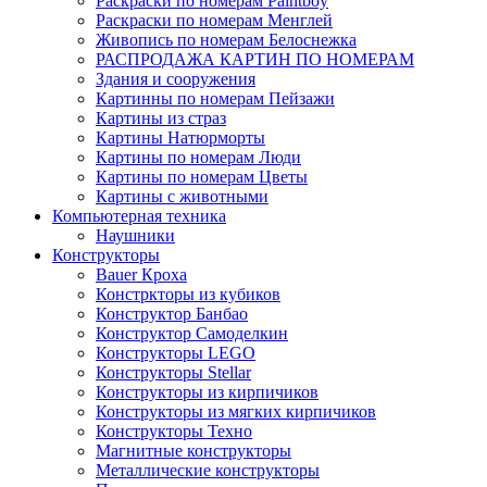
Раскраски по номерам Paintboy
Раскраски по номерам Менглей
Живопись по номерам Белоснежка
РАСПРОДАЖА КАРТИН ПО НОМЕРАМ
Здания и сооружения
Картинны по номерам Пейзажи
Картины из страз
Картины Натюрморты
Картины по номерам Люди
Картины по номерам Цветы
Картины с животными
Компьютерная техника
Наушники
Конструкторы
Bauer Кроха
Констркторы из кубиков
Конструктор Банбао
Конструктор Самоделкин
Конструкторы LEGO
Конструкторы Stellar
Конструкторы из кирпичиков
Конструкторы из мягких кирпичиков
Конструкторы Техно
Магнитные конструкторы
Металлические конструкторы