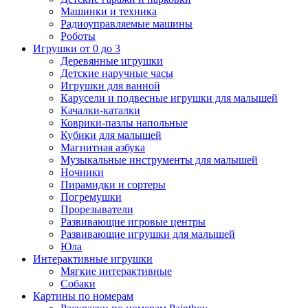
Машинки и техника
Радиоуправляемые машины
Роботы
Игрушки от 0 до 3
Деревянные игрушки
Детские наручные часы
Игрушки для ванной
Карусели и подвесные игрушки для малышей
Качалки-каталки
Коврики-пазлы напольные
Кубики для малышей
Магнитная азбука
Музыкальные инструменты для малышей
Ночники
Пирамидки и сортеры
Погремушки
Прорезыватели
Развивающие игровые центры
Развивающие игрушки для малышей
Юла
Интерактивные игрушки
Мягкие интерактивные
Собаки
Картины по номерам