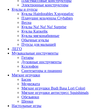
Пластмассовые конструкторы
Электронные конструкторы
Куклы и пупсы
Куклы Hairdorables Хэрдораблс
Плачущие младенцы Crybabies
Весна
Куклы Na! Na! Na! Surprise
Куклы Капкейк
Куклы мягконабивные
Обычные куклы
Пупсы для малышей
ЛЕГО
Музыкальные инструменты
Гитары
Духовные инструменты
Ксилофон
Синтезаторы и пианино
Мягкие игрушки
Басик
Медвежата
Мягкие игрушки Budi Basa Lori Colori
Мягкие игрушки антистресс Squishimals
Обезьянки
Щенки
Настольные игры