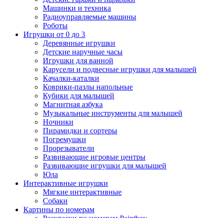
Машинки и техника
Радиоуправляемые машины
Роботы
Игрушки от 0 до 3
Деревянные игрушки
Детские наручные часы
Игрушки для ванной
Карусели и подвесные игрушки для малышей
Качалки-каталки
Коврики-пазлы напольные
Кубики для малышей
Магнитная азбука
Музыкальные инструменты для малышей
Ночники
Пирамидки и сортеры
Погремушки
Прорезыватели
Развивающие игровые центры
Развивающие игрушки для малышей
Юла
Интерактивные игрушки
Мягкие интерактивные
Собаки
Картины по номерам