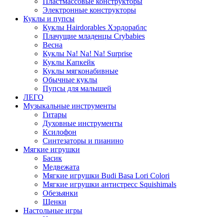
Пластмассовые конструкторы
Электронные конструкторы
Куклы и пупсы
Куклы Hairdorables Хэрдораблс
Плачущие младенцы Crybabies
Весна
Куклы Na! Na! Na! Surprise
Куклы Капкейк
Куклы мягконабивные
Обычные куклы
Пупсы для малышей
ЛЕГО
Музыкальные инструменты
Гитары
Духовные инструменты
Ксилофон
Синтезаторы и пианино
Мягкие игрушки
Басик
Медвежата
Мягкие игрушки Budi Basa Lori Colori
Мягкие игрушки антистресс Squishimals
Обезьянки
Щенки
Настольные игры