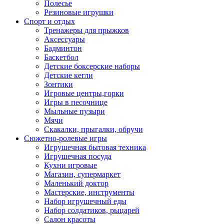
Полесье
Резиновые игрушки
Спорт и отдых
Тренажеры для прыжков
Аксессуары
Бадминтон
Баскетбол
Детские боксерские наборы
Детские кегли
Зонтики
Игровые центры,горки
Игры в песочнице
Мыльные пузыри
Мячи
Скакалки, прыгалки, обручи
Сюжетно-ролевые игры
Игрушечная бытовая техника
Игрушечная посуда
Кухни игровые
Магазин, супермаркет
Маленький доктор
Мастерские, инструменты
Набор игрушечный еды
Набор солдатиков, рыцарей
Салон красоты