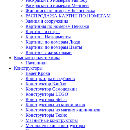
Раскраски по номерам Paintboy
Раскраски по номерам Менглей
Живопись по номерам Белоснежка
РАСПРОДАЖА КАРТИН ПО НОМЕРАМ
Здания и сооружения
Картинны по номерам Пейзажи
Картины из страз
Картины Натюрморты
Картины по номерам Люди
Картины по номерам Цветы
Картины с животными
Компьютерная техника
Наушники
Конструкторы
Bauer Кроха
Констркторы из кубиков
Конструктор Банбао
Конструктор Самоделкин
Конструкторы LEGO
Конструкторы Stellar
Конструкторы из кирпичиков
Конструкторы из мягких кирпичиков
Конструкторы Техно
Магнитные конструкторы
Металлические конструкторы