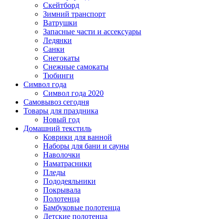
Скейтборд
Зимний транспорт
Ватрушки
Запасные части и ассексуары
Ледянки
Санки
Снегокаты
Снежные самокаты
Тюбинги
Символ года
Символ года 2020
Самовывоз сегодня
Товары для праздника
Новый год
Домашний текстиль
Коврики для ванной
Наборы для бани и сауны
Наволочки
Наматрасники
Пледы
Пододеяльники
Покрывала
Полотенца
Бамбуковые полотенца
Детские полотенца