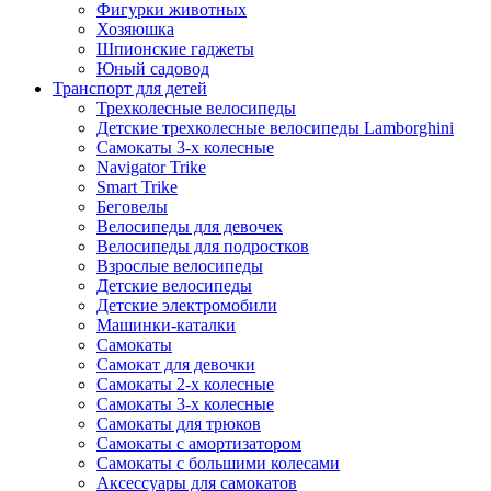
Фигурки животных
Хозяюшка
Шпионские гаджеты
Юный садовод
Транспорт для детей
Трехколесные велосипеды
Детские трехколесные велосипеды Lamborghini
Самокаты 3-х колесные
Navigator Trike
Smart Trike
Беговелы
Велосипеды для девочек
Велосипеды для подростков
Взрослые велосипеды
Детские велосипеды
Детские электромобили
Машинки-каталки
Самокаты
Самокат для девочки
Самокаты 2-х колесные
Самокаты 3-х колесные
Самокаты для трюков
Самокаты с амортизатором
Самокаты с большими колесами
Аксессуары для самокатов