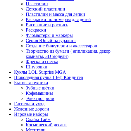
Пластилин
Детский пластилин
Пластилин и масса для лепки
Раскраски по номерам для детей
Рисование и роспись
Раскраски
Фломастеры и маркеры
Серия Юный натуралист
Создание бижутерии и аксессуаров
Творчество из бумаги ( аппликация, декор
комнаты, 3D модели)
Фреска из песка
Шнуровки
Куклы LOL Surprise MGA
Шоколадная ручка Шеф-Кондитер
Бытовая техника
Зубные щётки
Кофемашины
Электрогрили
Гигиена и уход
Железные дороги
Игровые наборы
Слайм Тайм
Космический десант
Мстители