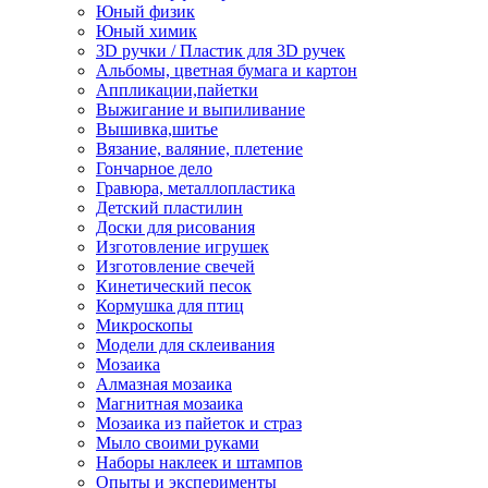
Юный физик
Юный химик
3D ручки / Пластик для 3D ручек
Альбомы, цветная бумага и картон
Аппликации,пайетки
Выжигание и выпиливание
Вышивка,шитье
Вязание, валяние, плетение
Гончарное дело
Гравюра, металлопластика
Детский пластилин
Доски для рисования
Изготовление игрушек
Изготовление свечей
Кинетический песок
Кормушка для птиц
Микроскопы
Модели для склеивания
Мозаика
Алмазная мозаика
Магнитная мозаика
Мозаика из пайеток и страз
Мыло своими руками
Наборы наклеек и штампов
Опыты и эксперименты