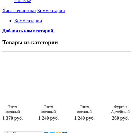
Полесье
Характеристики
Комментарии
Комментарии
Добавить комментарий
Товары из категории
Тягач
Тягач
Тягач
Фургон
военный
военный
военный
Армейский
Щит с
Щит с
Щит с
22,5х11,5х15
1 370 руб.
1 240 руб.
1 240 руб.
260 руб.
вертолетом
танком
кунгом
238
56х25х26,5
56х21х21,5
57,5х25х21,5
Нордпласт
см. Н-256
см. Н-258
см. Н-257